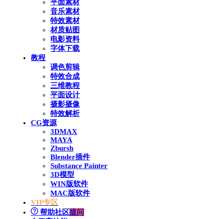
平面素材
音乐素材
特效素材
材质贴图
电影资料
字体下载
教程
调色剪辑
特效合成
三维教程
平面设计
摄影摄像
特效解析
CG资源
3DMAX
MAYA
Zbursh
Blender插件
Substance Painter
3D模型
WIN版软件
MAC版软件
VIP专区
帮助社区
提问