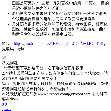
图层是可见的：“这是一系列更改中的第一个更改，目的
是缩小两款软件之间的差距”。
原始博客文章中未列出的其他新功能包括一次性更改多
个纹理集合设置的选项，使得操作变得更加简单。
另外还有很多新的笔刷和工具预设、alpha图像、程序化
图像、滤镜和生成器，包括用来控制环境遮挡光、曲率
和世界空间法线贴图的遮罩生成器。
链接：
https://pan.baidu.com/s/1KWqfup7aLCOnMwkR7TT0Kg
提取码：gdus
常见问题
1付费资源下载如遇问题，右下角微信联系客服！
2.本站非常重视知识产权，如有侵犯任何第三方合法权益，请
及时联系我们将删除相关文章！
3.由于客服精力有限，只针对回答付费资源遇到的问题，免费
资源问题还请您自行解决，希望理解！
本站默认解压密码为www.vfxcool.com或vfxcool.com 输入时不
要有空格
0
0
sp
win