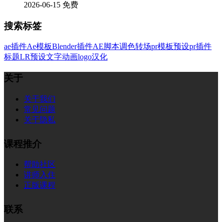
2026-06-15
免费
搜索标签
ae插件
Ae模板
Blender插件
AE脚本
调色
转场
pr模板
预设
pr插件
标题
LR预设
文字
动画
logo
汉化
关于
关于我们
常见问题
关于隐私
课程推介
帮助社区
讲师入住
正版课程
联系