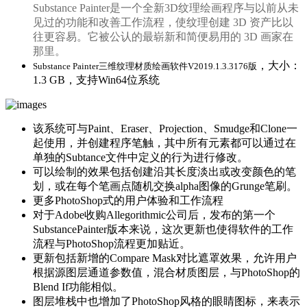
Substance Painter是一个全新3D纹理绘画程序与以前从未
见过的功能和改善工作流程，使纹理创建 3D 资产比以
往更容易。它被公认的最崭新和简便易用的 3D 画家在
那里。
，大小：
Substance Painter三维纹理材质绘画软件V2019.1.3.3176版
1.3 GB，支持Win64位系统
该系统可与Paint、Eraser、Projection、Smudge和Clone一
起使用，并创建程序笔触，其中所有元素都可以通过在
单独的Subtance文件中定义的行为进行修改。
可以绘制的效果包括创建沿其长度淡出或改变颜色的笔
划，或在每个笔画点随机交换alpha图像的Grunge笔刷。
更多PhotoShop式的用户体验和工作流程
对于Adobe收购Allegorithmic公司后，发布的第一个
SubstancePainter版本来说，这次更新也使得软件的工作
流程与PhotoShop流程更加贴近。
更新包括新增的Compare Mask对比遮罩效果，允许用户
根据源图层通道参数值，混合材质图层，与PhotoShop的
Blend If功能相似。
图层堆栈中也增加了PhotoShop风格的眼睛图标，来表示