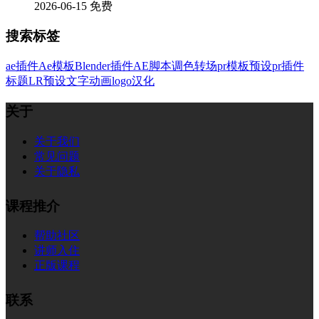
2026-06-15
免费
搜索标签
ae插件
Ae模板
Blender插件
AE脚本
调色
转场
pr模板
预设
pr插件
标题
LR预设
文字
动画
logo
汉化
关于
关于我们
常见问题
关于隐私
课程推介
帮助社区
讲师入住
正版课程
联系