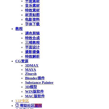
平面素材
音乐素材
特效素材
材质贴图
电影资料
字体下载
教程
调色剪辑
特效合成
三维教程
平面设计
摄影摄像
特效解析
CG资源
3DMAX
MAYA
Zbursh
Blender插件
Substance Painter
3D模型
WIN版软件
MAC版软件
VIP专区
帮助社区
提问