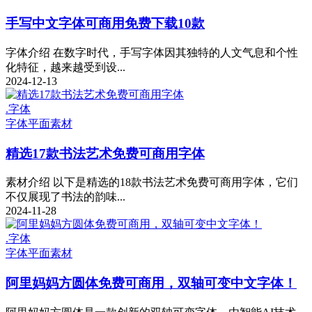
手写中文字体可商用免费下载10款
字体介绍 在数字时代，手写字体因其独特的人文气息和个性
化特征，越来越受到设...
2024-12-13
.字体
字体
平面素材
精选17款书法艺术免费可商用字体
素材介绍 以下是精选的18款书法艺术免费可商用字体，它们
不仅展现了书法的韵味...
2024-11-28
.字体
字体
平面素材
阿里妈妈方圆体免费可商用，双轴可变中文字体！