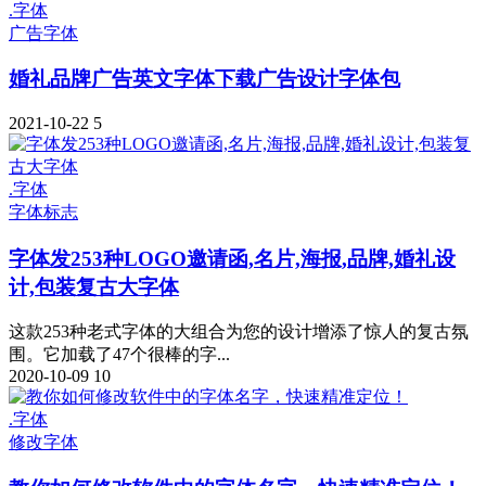
.字体
广告字体
婚礼品牌广告英文字体下载广告设计字体包
2021-10-22
5
.字体
字体
标志
字体发253种LOGO邀请函,名片,海报,品牌,婚礼设
计,包装复古大字体
这款253种老式字体的大组合为您的设计增添了惊人的复古氛
围。它加载了47个很棒的字...
2020-10-09
10
.字体
修改
字体