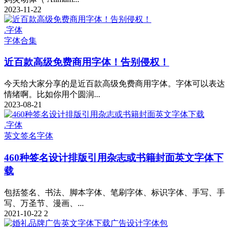
2023-11-22
.字体
字体合集
近百款高级免费商用字体！告别侵权！
今天给大家分享的是近百款高级免费商用字体。字体可以表达
情绪啊。比如你用个圆润...
2023-08-21
.字体
英文签名字体
460种签名设计排版引用杂志或书籍封面英文字体下
载
包括签名、书法、脚本字体、笔刷字体、标识字体、手写、手
写、万圣节、漫画、...
2021-10-22
2