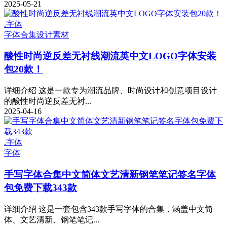
2025-05-21
.字体
字体合集
设计素材
酸性时尚逆反差无衬线潮流英中文LOGO字体安装
包20款！
详细介绍 这是一款专为潮流品牌、时尚设计和创意项目设计
的酸性时尚逆反差无衬...
2025-04-16
.字体
字体
手写字体合集中文简体文艺清新钢笔笔记签名字体
包免费下载343款
详细介绍 这是一套包含343款手写字体的合集，涵盖中文简
体、文艺清新、钢笔笔记...