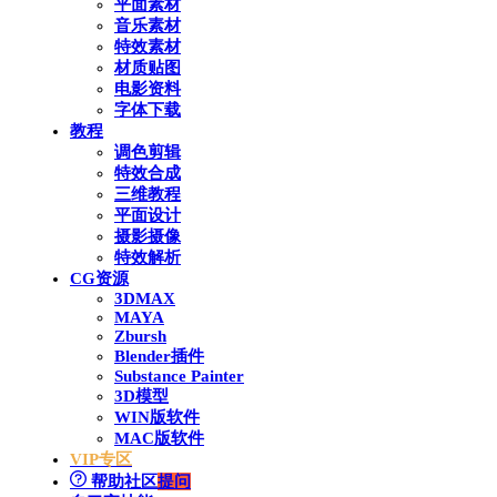
平面素材
音乐素材
特效素材
材质贴图
电影资料
字体下载
教程
调色剪辑
特效合成
三维教程
平面设计
摄影摄像
特效解析
CG资源
3DMAX
MAYA
Zbursh
Blender插件
Substance Painter
3D模型
WIN版软件
MAC版软件
VIP专区
帮助社区
提问