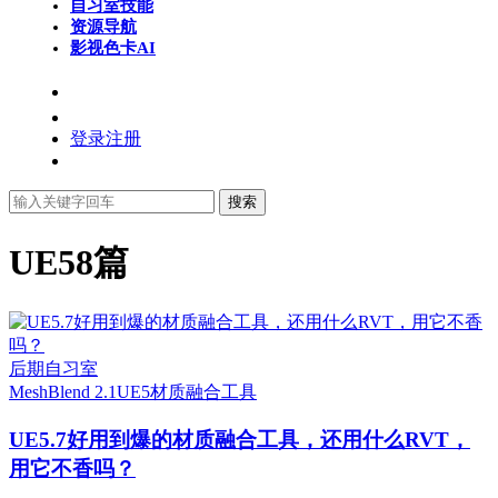
自习室
技能
资源导航
影视色卡
AI
登录
注册
搜索
UE5
8篇
后期自习室
MeshBlend 2.1
UE5
材质融合工具
UE5.7好用到爆的材质融合工具，还用什么RVT，
用它不香吗？