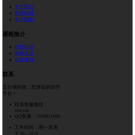
关于我们
常见问题
关于隐私
课程推介
帮助社区
讲师入住
正版课程
联系
五分钱特效，您身边的自学
平台！
联系客服微信：
vfxcool
QQ客服：3169811060
工作时间：周一至周
五10—21点