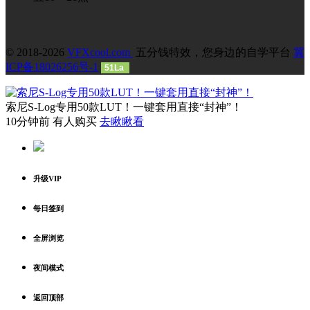
© 2018-2026
VFXcool.com
五分钱特效，您身边的自学平台
冀
ICP备18026256号-1
51La
索尼S-Log专用50款LUT！一键套用直接“封神”！
10分钟前 有人购买
去瞅瞅看
升级VIP
每日签到
全屏浏览
夜间模式
返回顶部