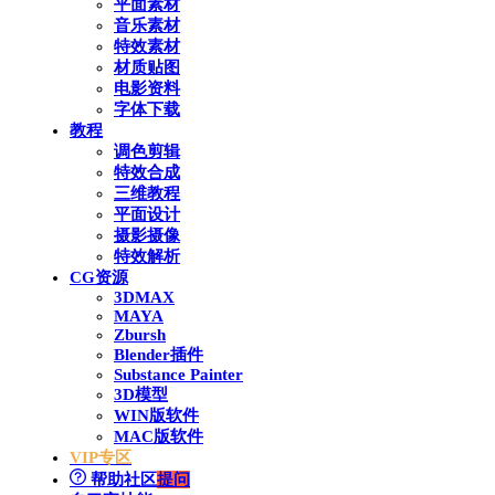
平面素材
音乐素材
特效素材
材质贴图
电影资料
字体下载
教程
调色剪辑
特效合成
三维教程
平面设计
摄影摄像
特效解析
CG资源
3DMAX
MAYA
Zbursh
Blender插件
Substance Painter
3D模型
WIN版软件
MAC版软件
VIP专区
帮助社区
提问