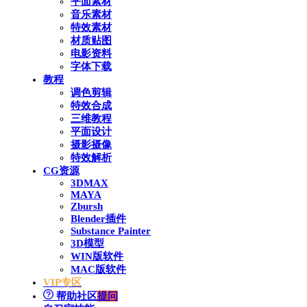
平面素材
音乐素材
特效素材
材质贴图
电影资料
字体下载
教程
调色剪辑
特效合成
三维教程
平面设计
摄影摄像
特效解析
CG资源
3DMAX
MAYA
Zbursh
Blender插件
Substance Painter
3D模型
WIN版软件
MAC版软件
VIP专区
帮助社区
提问