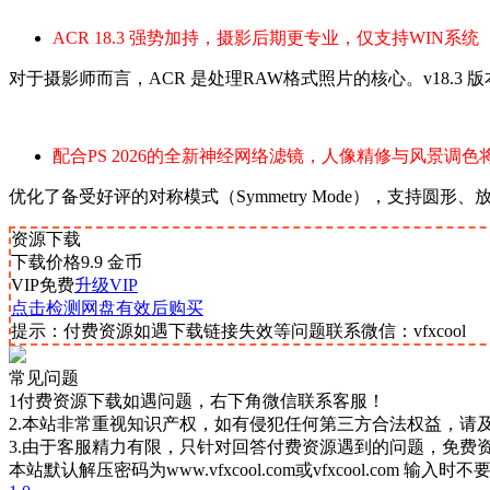
ACR 18.3 强势加持，摄影后期更专业，仅支持WIN系统
对于摄影师而言，ACR 是处理RAW格式照片的核心。v18.
配合PS 2026的全新
神经网络滤镜
，人像精修与风景调色将
优化了备受好评的
对称模式
（Symmetry Mode），支持圆
资源下载
下载价格
9.9
金币
VIP免费
升级VIP
点击检测网盘有效后购买
提示：付费资源如遇下载链接失效等问题联系微信：vfxcool
常见问题
1付费资源下载如遇问题，右下角微信联系客服！
2.本站非常重视知识产权，如有侵犯任何第三方合法权益，请
3.由于客服精力有限，只针对回答付费资源遇到的问题，免费
本站默认解压密码为www.vfxcool.com或vfxcool.com 输入时