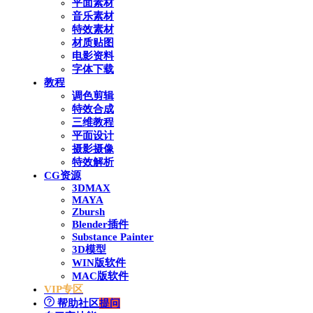
平面素材
音乐素材
特效素材
材质贴图
电影资料
字体下载
教程
调色剪辑
特效合成
三维教程
平面设计
摄影摄像
特效解析
CG资源
3DMAX
MAYA
Zbursh
Blender插件
Substance Painter
3D模型
WIN版软件
MAC版软件
VIP专区
帮助社区
提问