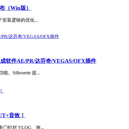
撼发布（Win版）
安装逻辑的优化...
抠像合成软件AE/PR/达芬奇/VEGAS/OFX插件
houette 提...
UT+音效！
专门针对 VLOG、旅...