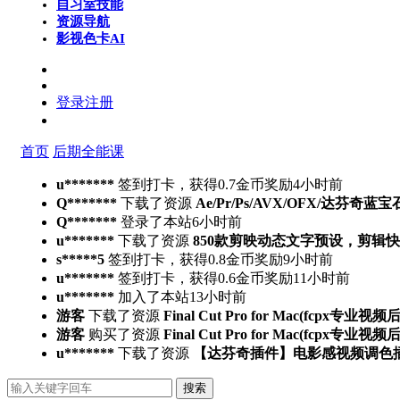
自习室
技能
资源导航
影视色卡
AI
登录
注册
首页
后期全能课
u*******
签到打卡，获得0.7金币奖励
4小时前
Q*******
下载了资源
Ae/Pr/Ps/AVX/OFX/达芬奇蓝宝
Q*******
登录了本站
6小时前
u*******
下载了资源
850款剪映动态文字预设，剪辑
s*****5
签到打卡，获得0.8金币奖励
9小时前
u*******
签到打卡，获得0.6金币奖励
11小时前
u*******
加入了本站
13小时前
游客
下载了资源
Final Cut Pro for Mac(fcpx专业视
游客
购买了资源
Final Cut Pro for Mac(fcpx专业视
u*******
下载了资源
【达芬奇插件】电影感视频调色插件 PFA 
搜索