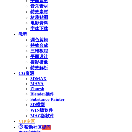
平面素材
音乐素材
特效素材
材质贴图
电影资料
字体下载
教程
调色剪辑
特效合成
三维教程
平面设计
摄影摄像
特效解析
CG资源
3DMAX
MAYA
Zbursh
Blender插件
Substance Painter
3D模型
WIN版软件
MAC版软件
VIP专区
帮助社区
提问