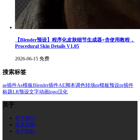
【Blender预设】程序化皮肤细节生成器+含使用教程，
Procedural Skin Details V1.05
2026-06-15
免费
搜索标签
ae插件
Ae模板
Blender插件
AE脚本
调色
转场
pr模板
预设
pr插件
标题
LR预设
文字
动画
logo
汉化
关于
关于我们
常见问题
关于隐私