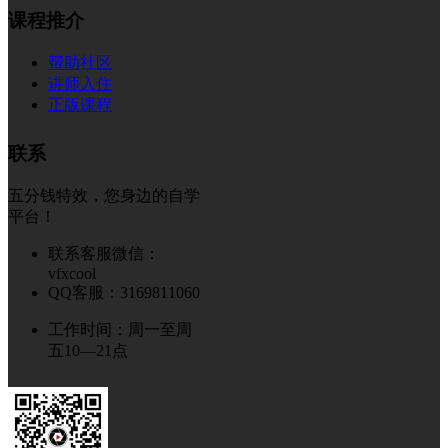
课程推介
帮助社区
讲师入住
正版课程
联系
五分钱特效，您身边的自学
平台！
联系客服微信：
vfxcool
QQ客服：3169811060
工作时间：周一至周
五10—21点