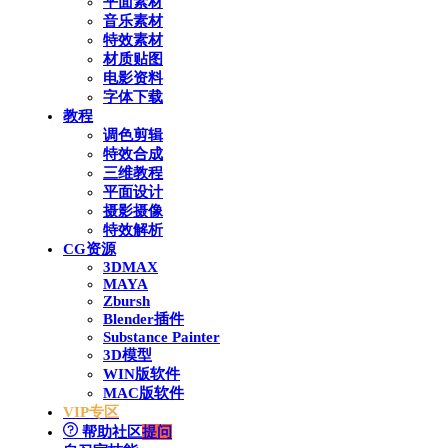
平面素材
音乐素材
特效素材
材质贴图
电影资料
字体下载
教程
调色剪辑
特效合成
三维教程
平面设计
摄影摄像
特效解析
CG资源
3DMAX
MAYA
Zbursh
Blender插件
Substance Painter
3D模型
WIN版软件
MAC版软件
VIP专区
帮助社区
提问