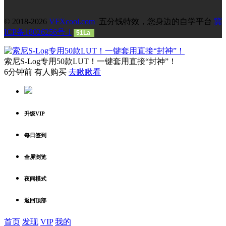
© 2018-2026
VFXcool.com
五分钱特效，您身边的自学平台
冀
ICP备18026256号-1
51La
索尼S-Log专用50款LUT！一键套用直接“封神”！
6分钟前 有人购买
去瞅瞅看
升级VIP
每日签到
全屏浏览
夜间模式
返回顶部
首页
发现
VIP
我的