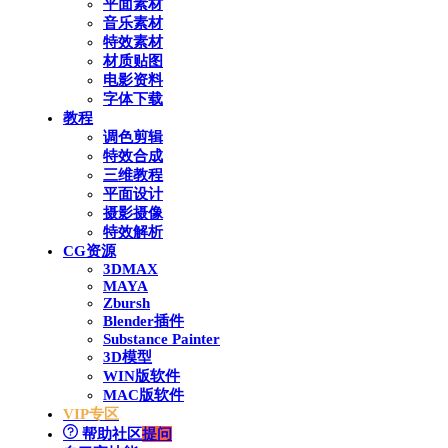
平面素材
音乐素材
特效素材
材质贴图
电影资料
字体下载
教程
调色剪辑
特效合成
三维教程
平面设计
摄影摄像
特效解析
CG资源
3DMAX
MAYA
Zbursh
Blender插件
Substance Painter
3D模型
WIN版软件
MAC版软件
VIP专区
帮助社区
提问