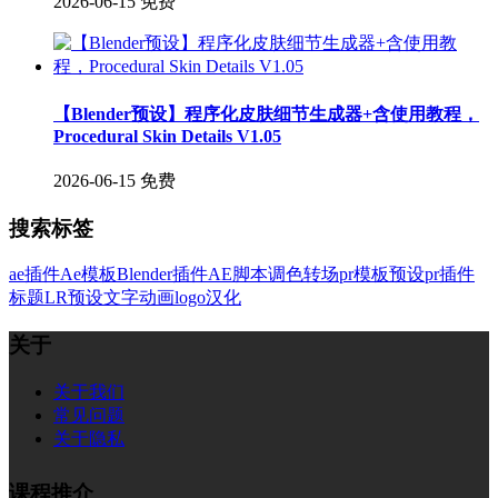
2026-06-15
免费
【Blender预设】程序化皮肤细节生成器+含使用教程，
Procedural Skin Details V1.05
2026-06-15
免费
搜索标签
ae插件
Ae模板
Blender插件
AE脚本
调色
转场
pr模板
预设
pr插件
标题
LR预设
文字
动画
logo
汉化
关于
关于我们
常见问题
关于隐私
课程推介