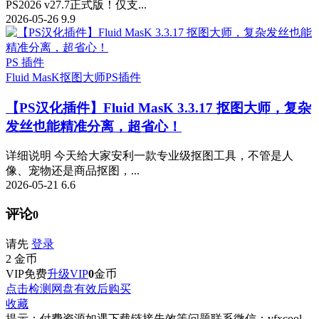
PS2026 v27.7正式版！仅支...
2026-05-26
9.9
PS 插件
Fluid MasK抠图大师
PS插件
【PS汉化插件】Fluid MasK 3.3.17 抠图大师，复杂
发丝也能精准分离，超省心！
详细说明 今天给大家安利一款专业级抠图工具，不管是人
像、宠物还是商品抠图，...
2026-05-21
6.6
评论
0
请先
登录
2
金币
VIP免费
升级VIP
0
金币
点击检测网盘有效后购买
收藏
提示：付费资源如遇下载链接失效等问题联系微信：vfxcool