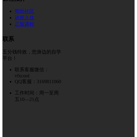
帮助社区
讲师入住
正版课程
联系
五分钱特效，您身边的自学
平台！
联系客服微信：
vfxcool
QQ客服：3169811060
工作时间：周一至周
五10—21点