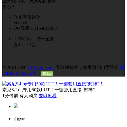
五分钱特效，您身边的自学
平台！
联系客服微信：
vfxcool
QQ客服：3169811060
工作时间：周一至周
五10—21点
© 2018-2026
VFXcool.com
五分钱特效，您身边的自学平台
冀
ICP备18026256号-1
51La
索尼S-Log专用50款LUT！一键套用直接“封神”！
1分钟前 有人购买
去瞅瞅看
升级VIP