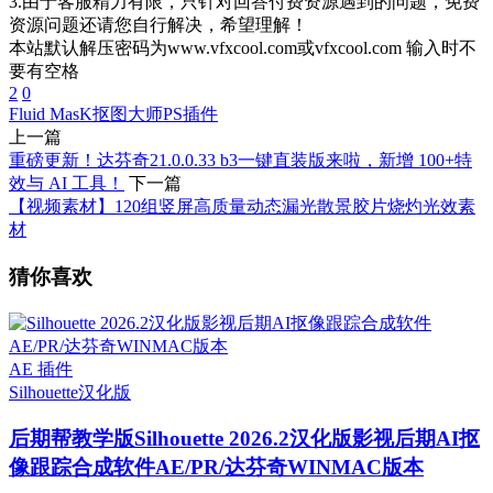
3.由于客服精力有限，只针对回答付费资源遇到的问题，免费
资源问题还请您自行解决，希望理解！
本站默认解压密码为www.vfxcool.com或vfxcool.com 输入时不
要有空格
2
0
Fluid MasK抠图大师
PS插件
上一篇
重磅更新！达芬奇21.0.0.33 b3一键直装版来啦，新增 100+特
效与 AI 工具！
下一篇
【视频素材】120组竖屏高质量动态漏光散景胶片烧灼光效素
材
猜你喜欢
AE 插件
Silhouette
汉化版
后期帮教学版
Silhouette 2026.2汉化版影视后期AI抠
像跟踪合成软件AE/PR/达芬奇WINMAC版本