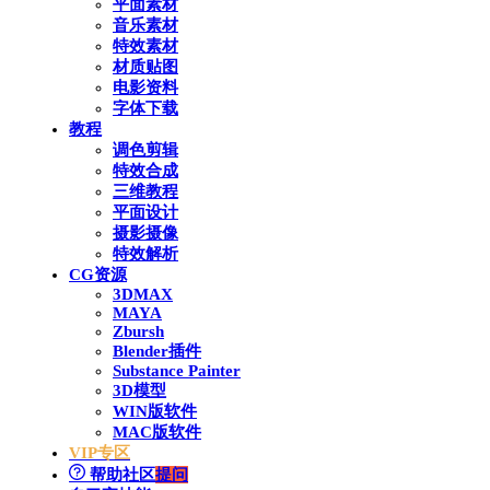
平面素材
音乐素材
特效素材
材质贴图
电影资料
字体下载
教程
调色剪辑
特效合成
三维教程
平面设计
摄影摄像
特效解析
CG资源
3DMAX
MAYA
Zbursh
Blender插件
Substance Painter
3D模型
WIN版软件
MAC版软件
VIP专区
帮助社区
提问