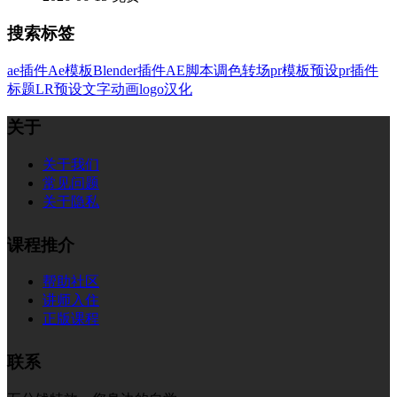
搜索标签
ae插件
Ae模板
Blender插件
AE脚本
调色
转场
pr模板
预设
pr插件
标题
LR预设
文字
动画
logo
汉化
关于
关于我们
常见问题
关于隐私
课程推介
帮助社区
讲师入住
正版课程
联系