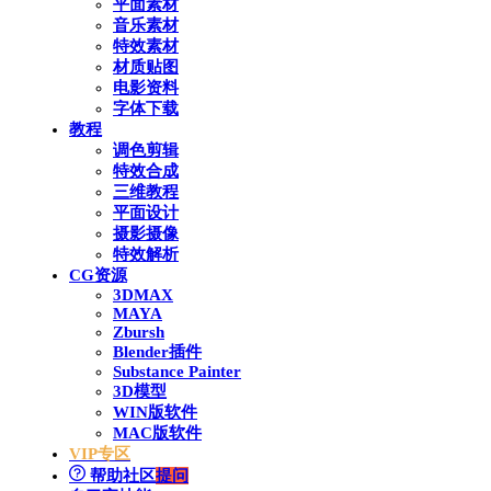
平面素材
音乐素材
特效素材
材质贴图
电影资料
字体下载
教程
调色剪辑
特效合成
三维教程
平面设计
摄影摄像
特效解析
CG资源
3DMAX
MAYA
Zbursh
Blender插件
Substance Painter
3D模型
WIN版软件
MAC版软件
VIP专区
帮助社区
提问