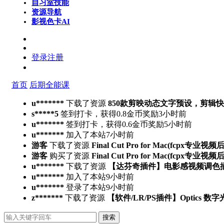
自习室
技能
资源导航
影视色卡
AI
登录
注册
首页
后期全能课
u*******
下载了资源
850款剪映动态文字预设，剪辑
s*****5
签到打卡，获得0.8金币奖励
3小时前
u*******
签到打卡，获得0.6金币奖励
5小时前
u*******
加入了本站
7小时前
游客
下载了资源
Final Cut Pro for Mac(fcpx专业视
游客
购买了资源
Final Cut Pro for Mac(fcpx专业视
u*******
下载了资源
【达芬奇插件】电影感视频调色插件 PFA 
u*******
加入了本站
9小时前
u*******
登录了本站
9小时前
z*******
下载了资源
【软件/LR/PS插件】Optics 数
搜索