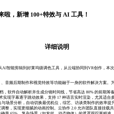
来啦，新增 100+特效与 AI 工具！
详细说明
影视后期标准！从AI智能剪辑到好莱坞级调色工具，从云端协同到VR创
色（即调色）、音频后期制作和视觉特效等功能融于一身的软件解决方
导入剧本文档，软件自动解析并生成分镜时间线，节省高达 80% 的前期筹
过声纹识别技术实现字幕逐字跳动效果，支持 17 种语言实时渲染，尤其
基于发言人定位与场景分析，自动切换最优机位，综艺、访谈类制作的效率提升 
调整，实现更细腻的动画控制。云协作 2.0 允许团队直接挂载
确率 65%，复杂场景（如发丝、动态物体）的遮罩跟踪更精准。色