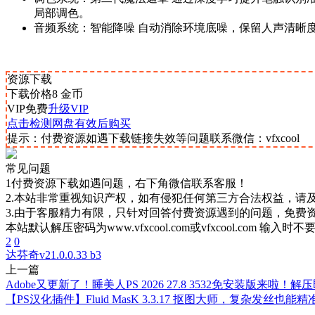
局部调色。
音频系统：智能降噪 自动消除环境底噪，保留人声清晰
资源下载
下载价格
8
金币
VIP免费
升级VIP
点击检测网盘有效后购买
提示：付费资源如遇下载链接失效等问题联系微信：vfxcool
常见问题
1付费资源下载如遇问题，右下角微信联系客服！
2.本站非常重视知识产权，如有侵犯任何第三方合法权益，请
3.由于客服精力有限，只针对回答付费资源遇到的问题，免费
本站默认解压密码为www.vfxcool.com或vfxcool.com 输入时
2
0
达芬奇v21.0.0.33 b3
上一篇
Adobe又更新了！睡美人PS 2026 27.8 3532免安装版来啦！解
【PS汉化插件】Fluid MasK 3.3.17 抠图大师，复杂发丝也