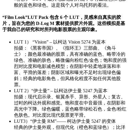
般的蓝色和绿色。这是我个人对乌托邦的看法。
“Film Look”LUT Pack 包含 6 个 LUT，灵感来自真实的胶
片，旨在为您的 D-Log M 素材提供胶片外观。这些模拟是基
于我自己的研究和对所列电影股票的主观印象。
LUT 1） “Vision” – 以柯达 Vision 5274 为蓝本
拍摄：《黑客帝国》、《指环王》三部曲、《角斗
士》；颜色最准确的股票，具有准确的蓝色、略带冷的
绿色、准确的肤色，略微偏向粉红色/金色；饱和度的强
烈对比度和电影减色模型；在阴影中轻柔地滚落和丰
富、平滑的落差；阴影区域和曝光不足时出现绿色偏
斜；经典的电影角色，但风格化程度不如任何其他股
票。
LUT 2）“伊士曼” – 以柯达伊士曼 5247 为蓝本
拍摄：现代启示录、银翼杀手、异形、外星人；复古、
过时的柯达外观和感觉。饱和度在中音最强，在阴影和
高光中下降。绿色偏暖，蓝色略带绿松石色，金色/粉红
色肤色。对比度比现代股票更平滑。
LUT3）“伊士曼 RM”—— 柯达伊士曼 5247 的变体
经典的伊士曼外观，但现代化（橙色和蓝绿色）；比洋