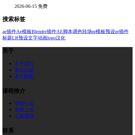
2026-06-15
免费
搜索标签
ae插件
Ae模板
Blender插件
AE脚本
调色
转场
pr模板
预设
pr插件
标题
LR预设
文字
动画
logo
汉化
关于
关于我们
常见问题
关于隐私
课程推介
帮助社区
讲师入住
正版课程
联系