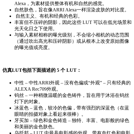
Alexa，为素材提供整体有机和自然的感觉。
自然肤色，旨在像ARRI Alexa一样渲染皮肤的对比度。
自然主义、有机和经典的色彩。
丰富但不压碎的阴影，因此这些 LUT 可以在低光场景和
光天化日之下使用。
与输入素材相称的曝光级别，不会缩小相机的动态范围
（通过吹出高光和压碎阴影）或从根本上改变原始图像
的曝光值或亮度。
仿真LUT包括下面描述的 5 个 LUT：
中性 – 中性ARRI外观 – 没有色偏或“外观” – 只有经典的
ALEXA Rec709外观。
钨丝 – 一种稍微温暖的金色铸件，旨在用于沐浴在钨丝
灯下的对象。
冰蓝色 – 蓝色，较冷的色偏，带有强烈的深蓝色（在蓝
眼睛的拍摄对象上看起来很棒）。
牙买加 – 绿色和金色铸造 – 独特、丰富、电影般的绿色
和美丽的金色肤色。
乌托邦 – LUT 中最具电影感的外观，带有血红色和电影