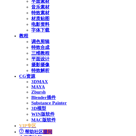
平面素材
音乐素材
特效素材
材质贴图
电影资料
字体下载
教程
调色剪辑
特效合成
三维教程
平面设计
摄影摄像
特效解析
CG资源
3DMAX
MAYA
Zbursh
Blender插件
Substance Painter
3D模型
WIN版软件
MAC版软件
VIP专区
帮助社区
提问