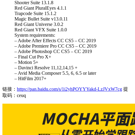
Shooter Suite 13.1.8
Red Giant PluralEyes 4.1.1
Trapcode Suite 15.1.2
Magic Bullet Suite v13.0.11
Red Giant Universe 3.0.2
Red Giant VFX Suite 1.0.0
System requirements:
– Adobe After Effects CC CS5 – CC 2019
– Adobe Premiere Pro CC CS5 – CC 2019
– Adobe Photoshop CC CS5 – CC 2019
– Final Cut Pro X+
– Motion 5+
– Davinci Resolve 11,12,14,15 +
– Avid Media Composer 5.5, 6, 6.5 or later
– HitFilm 2017+
链接：
https://pan.baidu.com/s/1i2yhPOYYYakd-LzJVxW7cg
提
取码：ceuq