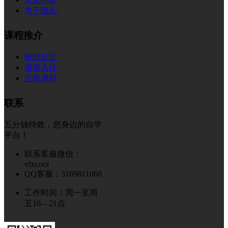
关于隐私
课程推介
帮助社区
讲师入住
正版课程
联系
五分钱特效，您身边的自学
平台！
联系客服微信：
vfxcool
QQ客服：3169811060
工作时间：周一至周
五10—21点