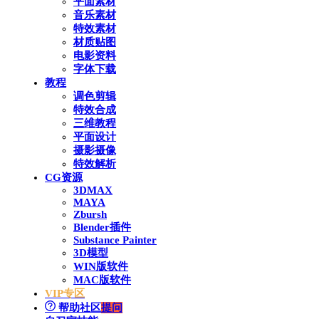
平面素材
音乐素材
特效素材
材质贴图
电影资料
字体下载
教程
调色剪辑
特效合成
三维教程
平面设计
摄影摄像
特效解析
CG资源
3DMAX
MAYA
Zbursh
Blender插件
Substance Painter
3D模型
WIN版软件
MAC版软件
VIP专区
帮助社区
提问