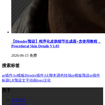
【Blender预设】程序化皮肤细节生成器+含使用教程，
Procedural Skin Details V1.05
2026-06-15
免费
搜索标签
ae插件
Ae模板
Blender插件
AE脚本
调色
转场
pr模板
预设
pr插件
标题
LR预设
文字
动画
logo
汉化
关于
关于我们
常见问题