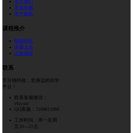
关于我们
常见问题
关于隐私
课程推介
帮助社区
讲师入住
正版课程
联系
五分钱特效，您身边的自学
平台！
联系客服微信：
vfxcool
QQ客服：3169811060
工作时间：周一至周
五10—21点