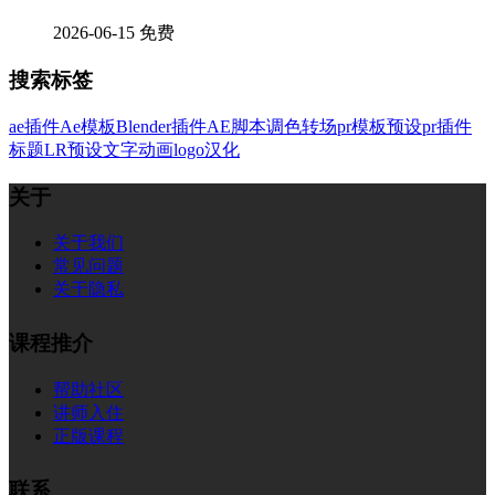
2026-06-15
免费
搜索标签
ae插件
Ae模板
Blender插件
AE脚本
调色
转场
pr模板
预设
pr插件
标题
LR预设
文字
动画
logo
汉化
关于
关于我们
常见问题
关于隐私
课程推介
帮助社区
讲师入住
正版课程
联系