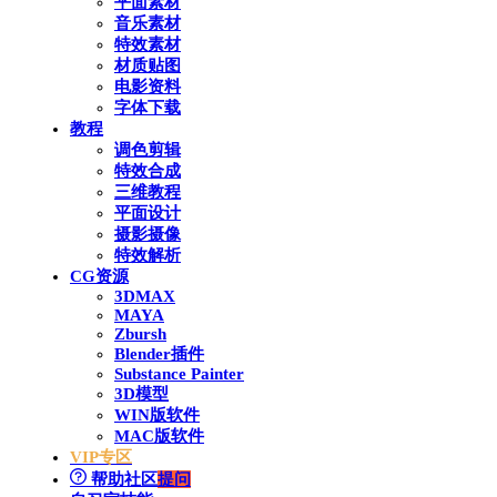
平面素材
音乐素材
特效素材
材质贴图
电影资料
字体下载
教程
调色剪辑
特效合成
三维教程
平面设计
摄影摄像
特效解析
CG资源
3DMAX
MAYA
Zbursh
Blender插件
Substance Painter
3D模型
WIN版软件
MAC版软件
VIP专区
帮助社区
提问