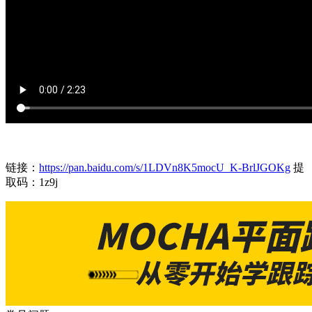
链接：
https://pan.baidu.com/s/1LDVn8K5mocU_K-BrlJGOKg
提
取码：1z9j