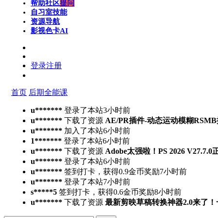
帮助社区
提问
自习室
技能
资源导航
影视色卡
AI
登录
注册
首页
后期全能课
u*******
登录了本站
3小时前
u*******
下载了资源
AE/PR插件-动态运动模糊RSMB插件 Ree
u*******
加入了本站
6小时前
1*******
登录了本站
6小时前
u*******
下载了资源
Adobe太强啦！PS 2026 V27.
u*******
登录了本站
6小时前
u*******
签到打卡，获得0.9金币奖励
7小时前
u*******
登录了本站
7小时前
s*****5
签到打卡，获得0.6金币奖励
8小时前
u*******
下载了资源
最新剪映草稿转换神器2.0来了