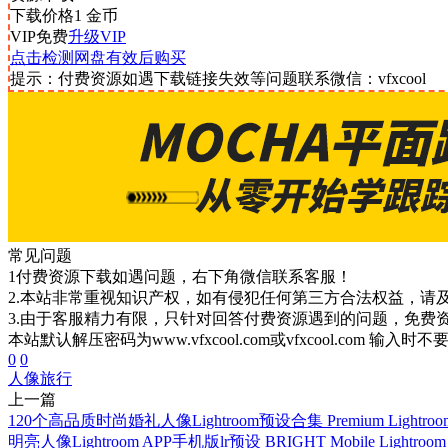
下载价格
1
金币
VIP免费
升级VIP
点击检测网盘有效后购买
提示：付费资源如遇下载链接失效等问题联系微信：vfxcool
常见问题
1付费资源下载如遇问题，右下角微信联系客服！
2.本站非常重视知识产权，如有侵犯任何第三方合法权益，请
3.由于客服精力有限，只针对回答付费资源遇到的问题，免费
本站默认解压密码为www.vfxcool.com或vfxcool.com 输入时
0
0
人像
旅行
上一篇
120个高品质时尚婚礼人像Lightroom预设合集 Premium Lightroom 
明亮人像Lightroom APP手机版lr预设 BRIGHT Mobile Lightroom 