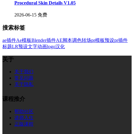
Procedural Skin Details V1.05
2026-06-15
免费
搜索标签
ae插件
Ae模板
Blender插件
AE脚本
调色
转场
pr模板
预设
pr插件
标题
LR预设
文字
动画
logo
汉化
关于
关于我们
常见问题
关于隐私
课程推介
帮助社区
讲师入住
正版课程