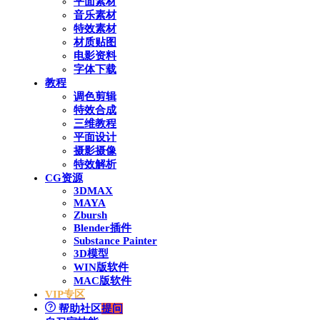
平面素材
音乐素材
特效素材
材质贴图
电影资料
字体下载
教程
调色剪辑
特效合成
三维教程
平面设计
摄影摄像
特效解析
CG资源
3DMAX
MAYA
Zbursh
Blender插件
Substance Painter
3D模型
WIN版软件
MAC版软件
VIP专区
帮助社区
提问