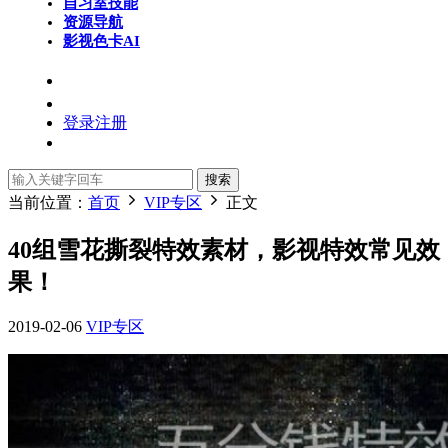
自习室
技能
资源导航
影视色卡
AI
登录
注册
搜索
当前位置：
首页
VIP专区
正文
40组雪花撕裂特效素材，影视特效常见效
果！
2019-02-06
VIP专区