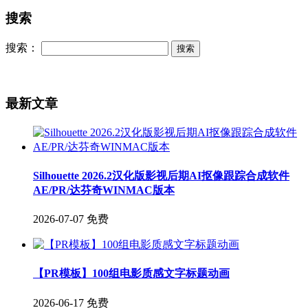
搜索
搜索：
最新文章
Silhouette 2026.2汉化版影视后期AI抠像跟踪合成软件
AE/PR/达芬奇WINMAC版本
2026-07-07
免费
【PR模板】100组电影质感文字标题动画
2026-06-17
免费