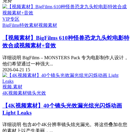
免费
VIP专区
BigFilms
特效素材
视频素材
【视频素材】BigFilms 610种怪兽恐龙九头蛇电影特
效合成视频素材+音效
详细说明 BigFilms – MONSTERS Pack 专为电影制作人设计，
他们希望通过一种强大...
2026-04-21
15
视频.素材
4K视频素材
镜头光效
【4K视频素材】40个镜头光效漏光炫光闪烁动画
Light Leaks
详细说明 包含40个4K分辨率镜头炫光漏光。将这些叠加在您
的素材上以产生美丽，...