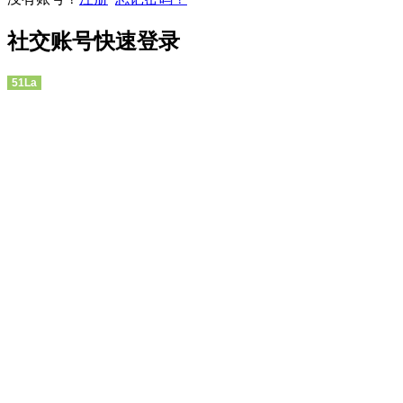
社交账号快速登录
51La