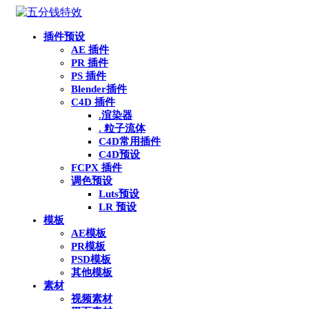
插件预设
AE 插件
PR 插件
PS 插件
Blender插件
C4D 插件
.渲染器
. 粒子流体
C4D常用插件
C4D预设
FCPX 插件
调色预设
Luts预设
LR 预设
模板
AE模板
PR模板
PSD模板
其他模板
素材
视频素材