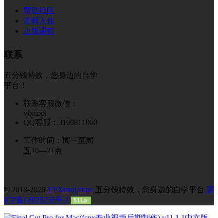
帮助社区
讲师入住
正版课程
联系
五分钱特效，您身边的自学
平台！
联系客服微信：
vfxcool
QQ客服：3169811060
工作时间：周一至周
五10—21点
© 2018-2026
VFXcool.com
五分钱特效，您身边的自学平台
冀
ICP备18026256号-1
51La