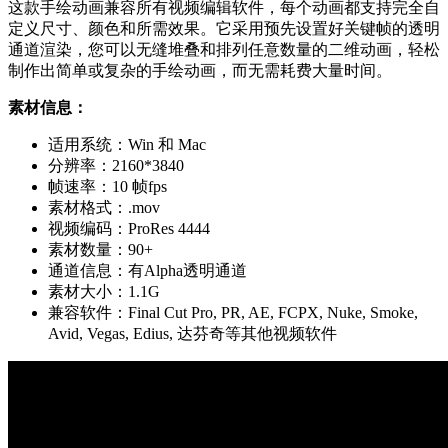
这款手绘动画兼容所有视频编辑软件，每个动画都支持完全自
定义尺寸、颜色和所需效果。它采用预先设置好关键帧的透明
通道渲染，您可以无缝堆叠和排列任意数量的二维动画，轻松
制作出简单或复杂的手绘动画，而无需耗费大量时间。
素材信息：
适用系统：Win 和 Mac
分辨率：2160*3840
帧速率：10 帧fps
素材格式：.mov
视频编码：ProRes 4444
素材数量：90+
通道信息：有Alpha透明通道
素材大小：1.1G
兼容软件：Final Cut Pro, PR, AE, FCPX, Nuke, Smoke,
Avid, Vegas, Edius, 达芬奇等其他视频软件