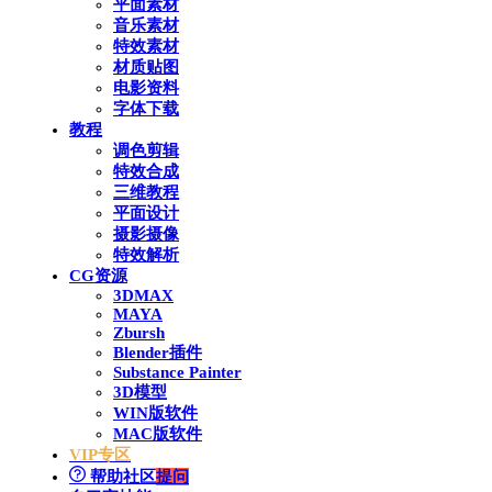
平面素材
音乐素材
特效素材
材质贴图
电影资料
字体下载
教程
调色剪辑
特效合成
三维教程
平面设计
摄影摄像
特效解析
CG资源
3DMAX
MAYA
Zbursh
Blender插件
Substance Painter
3D模型
WIN版软件
MAC版软件
VIP专区
帮助社区
提问