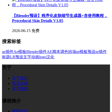
【Blender预设】程序化皮肤细节生成器+含使用教程，
Procedural Skin Details V1.05
2026-06-15
免费
搜索标签
ae插件
Ae模板
Blender插件
AE脚本
调色
转场
pr模板
预设
pr插件
标题
LR预设
文字
动画
logo
汉化
关于
关于我们
常见问题
关于隐私
课程推介
帮助社区