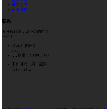
讲师入住
正版课程
联系
五分钱特效，您身边的自学
平台！
联系客服微信：
vfxcool
QQ客服：3169811060
工作时间：周一至周
五10—21点
© 2018-2026
VFXcool.com
五分钱特效，您身边的自学平台
冀
ICP备18026256号-1
51La
Final Cut Pro for Mac(fcpx专业视频后期制作) v11.1.1中文版