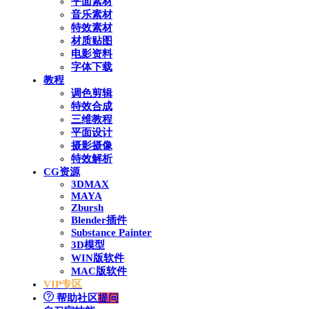
平面素材
音乐素材
特效素材
材质贴图
电影资料
字体下载
教程
调色剪辑
特效合成
三维教程
平面设计
摄影摄像
特效解析
CG资源
3DMAX
MAYA
Zbursh
Blender插件
Substance Painter
3D模型
WIN版软件
MAC版软件
VIP专区
帮助社区
提问