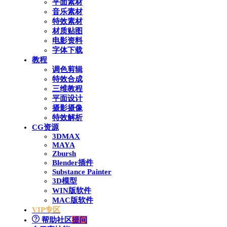
平面素材
音乐素材
特效素材
材质贴图
电影资料
字体下载
教程
调色剪辑
特效合成
三维教程
平面设计
摄影摄像
特效解析
CG资源
3DMAX
MAYA
Zbursh
Blender插件
Substance Painter
3D模型
WIN版软件
MAC版软件
VIP专区
帮助社区
提问