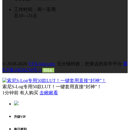
工作时间：周一至周
五10—21点
© 2018-2026
VFXcool.com
五分钱特效，您身边的自学平台
冀
ICP备18026256号-1
51La
索尼S-Log专用50款LUT！一键套用直接“封神”！
1分钟前 有人购买
去瞅瞅看
升级VIP
每日签到