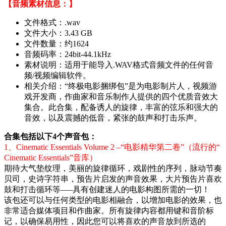
【音频素材信息：】
文件格式：.wav
文件大小：3.43 GB
文件数量：约1624
音频码率：24bit-44.1kHz
素材说明：适用于能导入.WAV格式音频文件的任何音
频/视频编辑软件。
相关介绍：“终极电影捆绑包”是为电影制片人，视频游
戏开发商，作曲家和音乐制作人提供的四个优质音效大
集合。此合集，配备诱人的旋律，丰富的弦乐和强大的
音效，以及震撼的低音，紧张的鼓声和打击乐声。
合集包括以下4个声音包：
1、Cinematic Essentials Volume 2 –“电影精华第二卷”（流行的“
Cinematic Essentials”音库）
期待大气垫纹理，美丽的旋律循环，戏剧性的序列，脉动节奏
贝司，史诗字符串，预告片启发的声音效果，大片预告片喜欢
鼓和打击循环等—–具有创建迷人的电影构图所需的一切！
该包还可以与任何类型的电影相融合，以增加电影的效果，也
非常适合媒体项目和作曲家。所有旋律内容都用键和音阶标
记，以确保易用性，因此您可以将喜欢的声音放到所选的