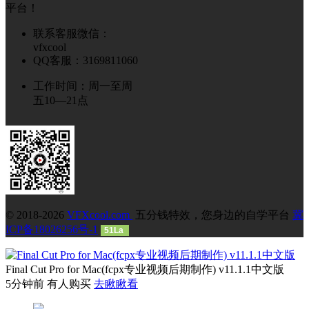
平台！
联系客服微信：
vfxcool
QQ客服：3169811060
工作时间：周一至周
五10—21点
© 2018-2026
VFXcool.com
五分钱特效，您身边的自学平台
冀
ICP备18026256号-1
51La
Final Cut Pro for Mac(fcpx专业视频后期制作) v11.1.1中文版
5分钟前 有人购买
去瞅瞅看