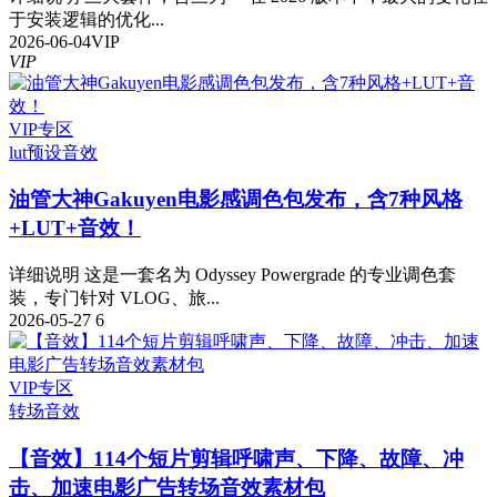
于安装逻辑的优化...
2026-06-04
VIP
VIP
VIP专区
lut预设
音效
油管大神Gakuyen电影感调色包发布，含7种风格
+LUT+音效！
详细说明 这是一套名为 Odyssey Powergrade 的专业调色套
装，专门针对 VLOG、旅...
2026-05-27
6
VIP专区
转场音效
【音效】114个短片剪辑呼啸声、下降、故障、冲
击、加速电影广告转场音效素材包