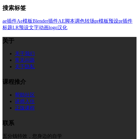
搜索标签
ae插件
Ae模板
Blender插件
AE脚本
调色
转场
pr模板
预设
pr插件
标题
LR预设
文字
动画
logo
汉化
关于
关于我们
常见问题
关于隐私
课程推介
帮助社区
讲师入住
正版课程
联系
五分钱特效，您身边的自学