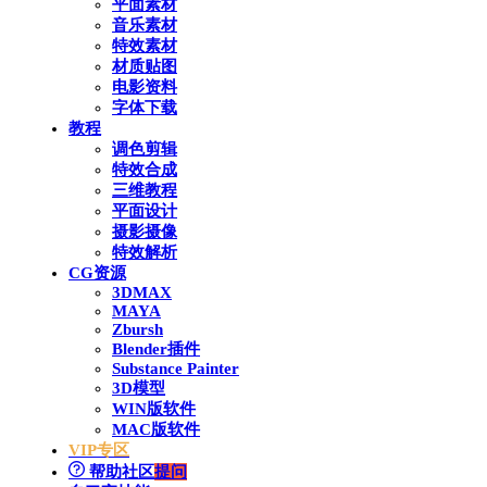
平面素材
音乐素材
特效素材
材质贴图
电影资料
字体下载
教程
调色剪辑
特效合成
三维教程
平面设计
摄影摄像
特效解析
CG资源
3DMAX
MAYA
Zbursh
Blender插件
Substance Painter
3D模型
WIN版软件
MAC版软件
VIP专区
帮助社区
提问