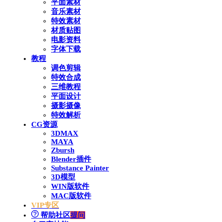
平面素材
音乐素材
特效素材
材质贴图
电影资料
字体下载
教程
调色剪辑
特效合成
三维教程
平面设计
摄影摄像
特效解析
CG资源
3DMAX
MAYA
Zbursh
Blender插件
Substance Painter
3D模型
WIN版软件
MAC版软件
VIP专区
帮助社区
提问