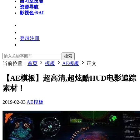
自习室
技能
资源导航
影视色卡
AI
登录
注册
搜索
当前位置：
首页
模板
AE模板
正文
【AE模板】超高清,超炫酷HUD电影追踪
素材！
2019-02-03
AE模板