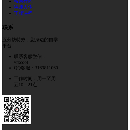
帮助社区
讲师入住
正版课程
联系
五分钱特效，您身边的自学
平台！
联系客服微信：
vfxcool
QQ客服：3169811060
工作时间：周一至周
五10—21点