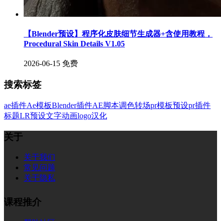
【Blender预设】程序化皮肤细节生成器+含使用教程，
Procedural Skin Details V1.05
2026-06-15
免费
搜索标签
ae插件
Ae模板
Blender插件
AE脚本
调色
转场
pr模板
预设
pr插件
标题
LR预设
文字
动画
logo
汉化
关于
关于我们
常见问题
关于隐私
课程推介