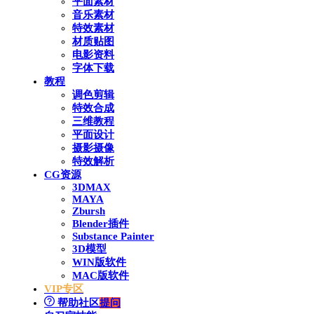
平面素材
音乐素材
特效素材
材质贴图
电影资料
字体下载
教程
调色剪辑
特效合成
三维教程
平面设计
摄影摄像
特效解析
CG资源
3DMAX
MAYA
Zbursh
Blender插件
Substance Painter
3D模型
WIN版软件
MAC版软件
VIP专区
帮助社区
提问