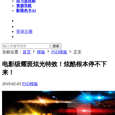
自习室
技能
资源导航
影视色卡
AI
登录
注册
搜索
当前位置：
首页
模板
PSD模板
正文
电影级耀斑炫光特效！炫酷根本停不下
来！
2019-02-03
PSD模板