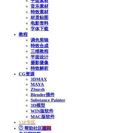
平面素材
音乐素材
特效素材
材质贴图
电影资料
字体下载
教程
调色剪辑
特效合成
三维教程
平面设计
摄影摄像
特效解析
CG资源
3DMAX
MAYA
Zbursh
Blender插件
Substance Painter
3D模型
WIN版软件
MAC版软件
VIP专区
帮助社区
提问