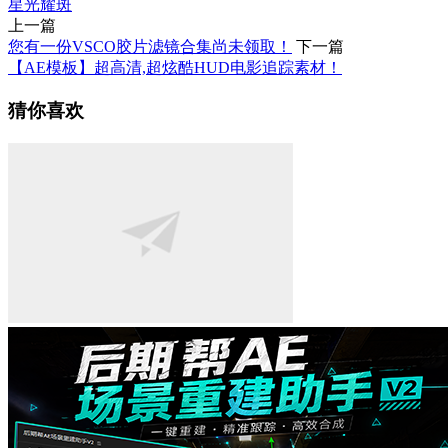
星光
耀斑
上一篇
您有一份VSCO胶片滤镜合集尚未领取！
下一篇
【AE模板】超高清,超炫酷HUD电影追踪素材！
猜你喜欢