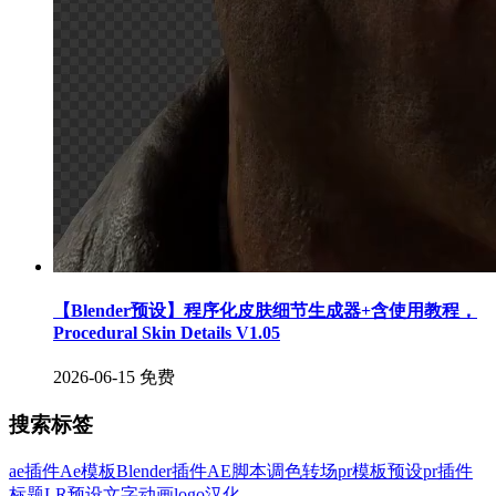
【Blender预设】程序化皮肤细节生成器+含使用教程，
Procedural Skin Details V1.05
2026-06-15
免费
搜索标签
ae插件
Ae模板
Blender插件
AE脚本
调色
转场
pr模板
预设
pr插件
标题
LR预设
文字
动画
logo
汉化