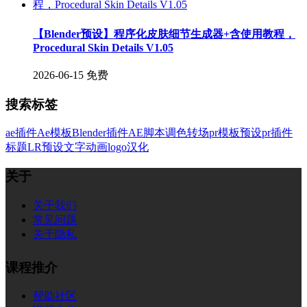
【Blender预设】程序化皮肤细节生成器+含使用教程，
Procedural Skin Details V1.05
2026-06-15
免费
搜索标签
ae插件
Ae模板
Blender插件
AE脚本
调色
转场
pr模板
预设
pr插件
标题
LR预设
文字
动画
logo
汉化
关于
关于我们
常见问题
关于隐私
课程推介
帮助社区