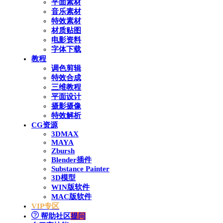
平面素材
音乐素材
特效素材
材质贴图
电影资料
字体下载
教程
调色剪辑
特效合成
三维教程
平面设计
摄影摄像
特效解析
CG资源
3DMAX
MAYA
Zbursh
Blender插件
Substance Painter
3D模型
WIN版软件
MAC版软件
VIP专区
帮助社区
提问