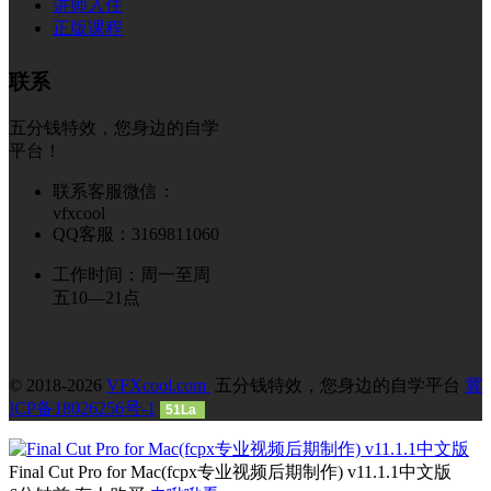
讲师入住
正版课程
联系
五分钱特效，您身边的自学
平台！
联系客服微信：
vfxcool
QQ客服：3169811060
工作时间：周一至周
五10—21点
© 2018-2026
VFXcool.com
五分钱特效，您身边的自学平台
冀
ICP备18026256号-1
51La
Final Cut Pro for Mac(fcpx专业视频后期制作) v11.1.1中文版