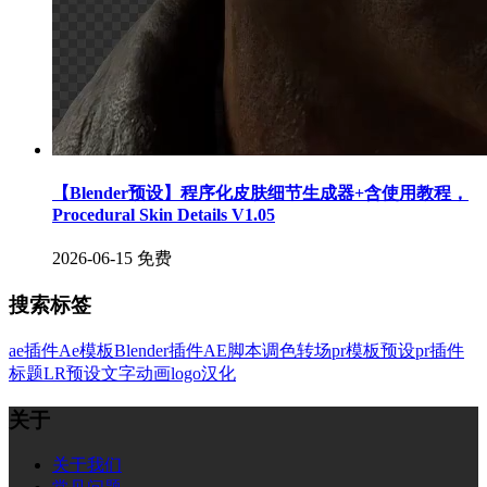
【Blender预设】程序化皮肤细节生成器+含使用教程，
Procedural Skin Details V1.05
2026-06-15
免费
搜索标签
ae插件
Ae模板
Blender插件
AE脚本
调色
转场
pr模板
预设
pr插件
标题
LR预设
文字
动画
logo
汉化
关于
关于我们