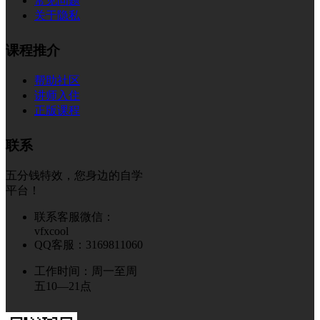
常见问题
关于隐私
课程推介
帮助社区
讲师入住
正版课程
联系
五分钱特效，您身边的自学
平台！
联系客服微信：
vfxcool
QQ客服：3169811060
工作时间：周一至周
五10—21点