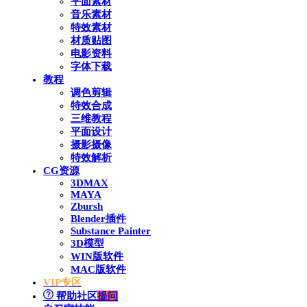
平面素材
音乐素材
特效素材
材质贴图
电影资料
字体下载
教程
调色剪辑
特效合成
三维教程
平面设计
摄影摄像
特效解析
CG资源
3DMAX
MAYA
Zbursh
Blender插件
Substance Painter
3D模型
WIN版软件
MAC版软件
VIP专区
帮助社区
提问