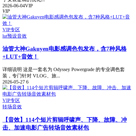
2026-06-04
VIP
VIP
VIP专区
lut预设
音效
油管大神Gakuyen电影感调色包发布，含7种风格
+LUT+音效！
详细说明 这是一套名为 Odyssey Powergrade 的专业调色套
装，专门针对 VLOG、旅...
2026-05-27
6
VIP专区
转场音效
【音效】114个短片剪辑呼啸声、下降、故障、冲
击、加速电影广告转场音效素材包