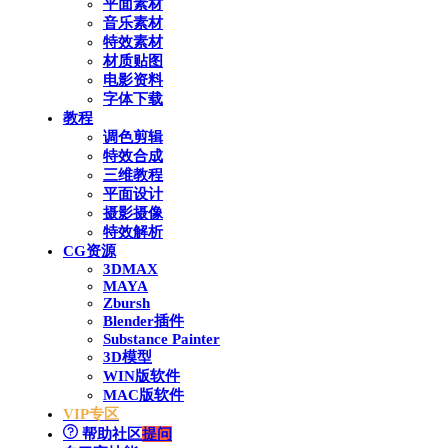
平面素材
音乐素材
特效素材
材质贴图
电影资料
字体下载
教程
调色剪辑
特效合成
三维教程
平面设计
摄影摄像
特效解析
CG资源
3DMAX
MAYA
Zbursh
Blender插件
Substance Painter
3D模型
WIN版软件
MAC版软件
VIP专区
帮助社区
提问