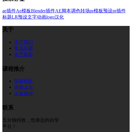
ae插件
Ae模板
Blender插件
AE脚本
调色
转场
pr模板
预设
pr插件
标题
LR预设
文字
动画
logo
汉化
关于
关于我们
常见问题
关于隐私
课程推介
帮助社区
讲师入住
正版课程
联系
五分钱特效，您身边的自学
平台！