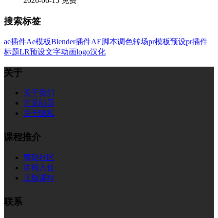
2026-06-15
免费
搜索标签
ae插件
Ae模板
Blender插件
AE脚本
调色
转场
pr模板
预设
pr插件
标题
LR预设
文字
动画
logo
汉化
关于
关于我们
常见问题
关于隐私
课程推介
帮助社区
讲师入住
正版课程
联系