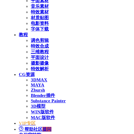
平面素材
音乐素材
特效素材
材质贴图
电影资料
字体下载
教程
调色剪辑
特效合成
三维教程
平面设计
摄影摄像
特效解析
CG资源
3DMAX
MAYA
Zbursh
Blender插件
Substance Painter
3D模型
WIN版软件
MAC版软件
VIP专区
帮助社区
提问