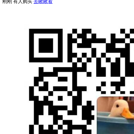
刚刚 有人购买
去瞅瞅看