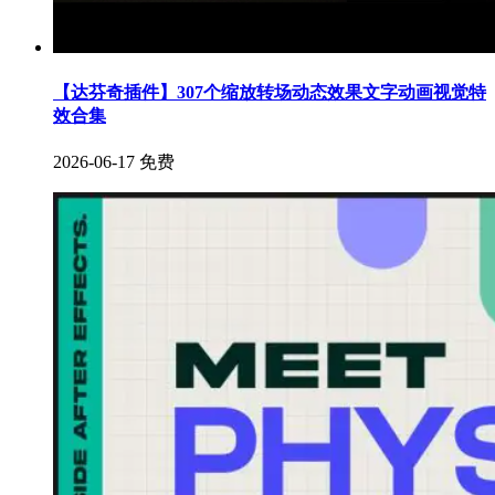
【达芬奇插件】307个缩放转场动态效果文字动画视觉特
效合集
2026-06-17
免费