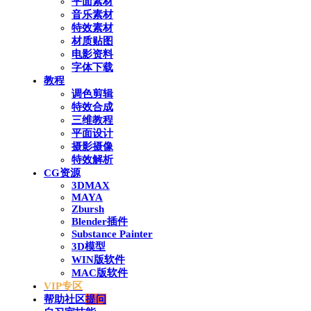
平面素材
音乐素材
特效素材
材质贴图
电影资料
字体下载
教程
调色剪辑
特效合成
三维教程
平面设计
摄影摄像
特效解析
CG资源
3DMAX
MAYA
Zbursh
Blender插件
Substance Painter
3D模型
WIN版软件
MAC版软件
VIP专区
帮助社区
提问