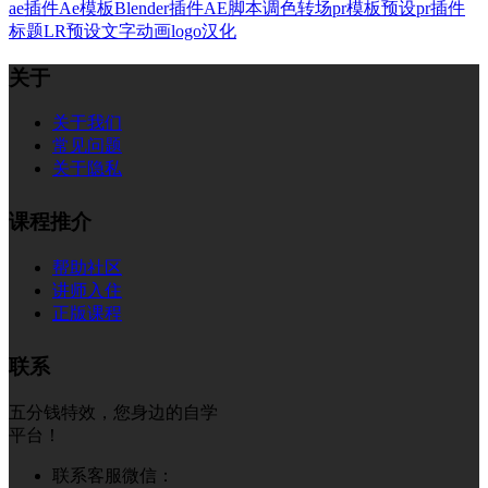
ae插件
Ae模板
Blender插件
AE脚本
调色
转场
pr模板
预设
pr插件
标题
LR预设
文字
动画
logo
汉化
关于
关于我们
常见问题
关于隐私
课程推介
帮助社区
讲师入住
正版课程
联系
五分钱特效，您身边的自学
平台！
联系客服微信：