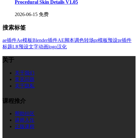
Procedural Skin Details V1.05
2026-06-15
免费
搜索标签
ae插件
Ae模板
Blender插件
AE脚本
调色
转场
pr模板
预设
pr插件
标题
LR预设
文字
动画
logo
汉化
关于
关于我们
常见问题
关于隐私
课程推介
帮助社区
讲师入住
正版课程