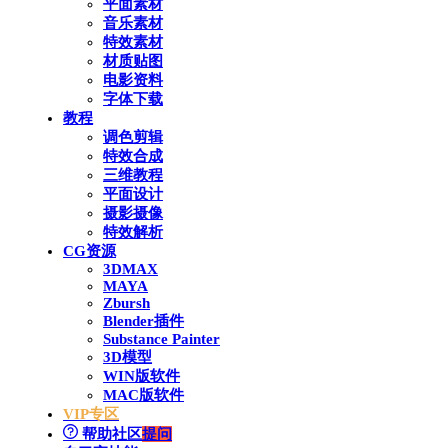
平面素材
音乐素材
特效素材
材质贴图
电影资料
字体下载
教程
调色剪辑
特效合成
三维教程
平面设计
摄影摄像
特效解析
CG资源
3DMAX
MAYA
Zbursh
Blender插件
Substance Painter
3D模型
WIN版软件
MAC版软件
VIP专区
帮助社区
提问