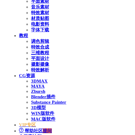
平面素材
音乐素材
特效素材
材质贴图
电影资料
字体下载
教程
调色剪辑
特效合成
三维教程
平面设计
摄影摄像
特效解析
CG资源
3DMAX
MAYA
Zbursh
Blender插件
Substance Painter
3D模型
WIN版软件
MAC版软件
VIP专区
帮助社区
提问