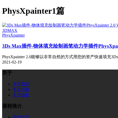
PhysXpainter
1篇
3DMAX
PhysXpainter
3Ds Max插件-物体填充绘制画笔动力学插件PhysXpaint
PhysXpainter 2.0能够以非常自然的方式用您的资产快速填充3Ds
2021-02-19
关于
关于我们
常见问题
关于隐私
课程推介
帮助社区