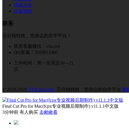
讲师入住
正版课程
联系
五分钱特效，您身边的自学平台！
联系客服微信：vfxcool
QQ客服：3169811060
工作时间：周一至周五10—21
点
© 2018-2026
VFXcool.com
五分钱特效，您身边的自学平台
冀I
Final Cut Pro for Mac(fcpx专业视频后期制作) v11.1.1中文版
3分钟前 有人购买
去瞅瞅看