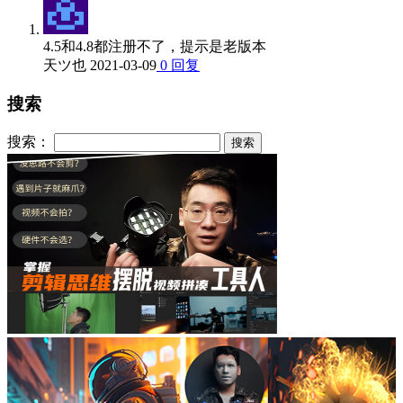
4.5和4.8都注册不了，提示是老版本
天ツ也
2021-03-09
0
回复
搜索
搜索：