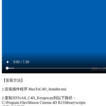
【安装方法】
1.安装插件程序 MaxToC4D_Installer.msi
2.复制3DToAll_C4D_Keygen.py到以下路径：
C:\Program Files\Maxon Cinema 4D R23\library\scripts