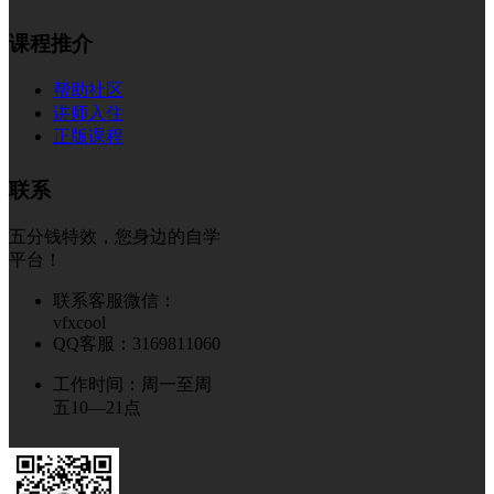
课程推介
帮助社区
讲师入住
正版课程
联系
五分钱特效，您身边的自学
平台！
联系客服微信：
vfxcool
QQ客服：3169811060
工作时间：周一至周
五10—21点