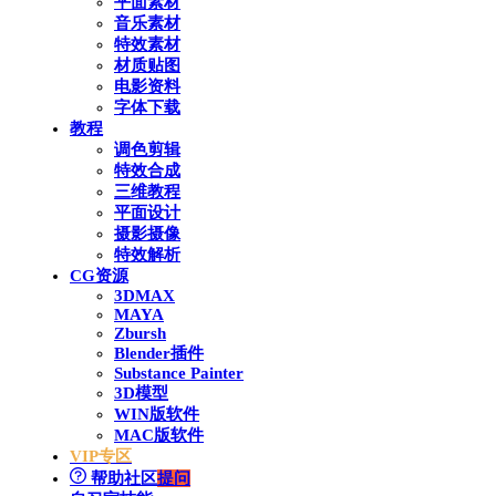
平面素材
音乐素材
特效素材
材质贴图
电影资料
字体下载
教程
调色剪辑
特效合成
三维教程
平面设计
摄影摄像
特效解析
CG资源
3DMAX
MAYA
Zbursh
Blender插件
Substance Painter
3D模型
WIN版软件
MAC版软件
VIP专区
帮助社区
提问