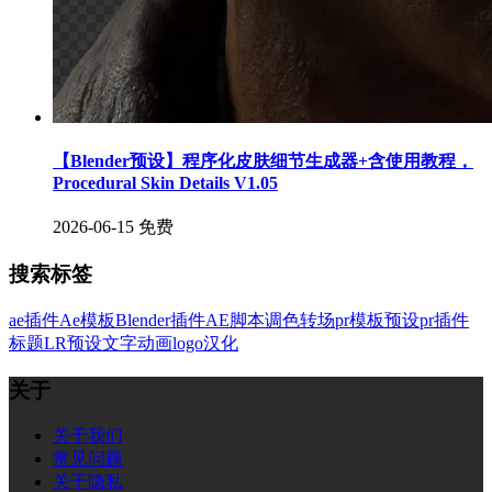
【Blender预设】程序化皮肤细节生成器+含使用教程，
Procedural Skin Details V1.05
2026-06-15
免费
搜索标签
ae插件
Ae模板
Blender插件
AE脚本
调色
转场
pr模板
预设
pr插件
标题
LR预设
文字
动画
logo
汉化
关于
关于我们
常见问题
关于隐私