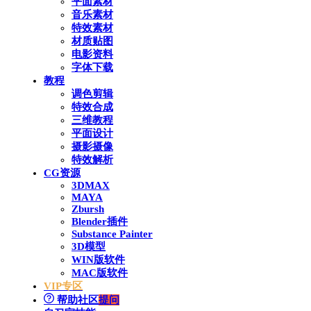
平面素材
音乐素材
特效素材
材质贴图
电影资料
字体下载
教程
调色剪辑
特效合成
三维教程
平面设计
摄影摄像
特效解析
CG资源
3DMAX
MAYA
Zbursh
Blender插件
Substance Painter
3D模型
WIN版软件
MAC版软件
VIP专区
帮助社区
提问