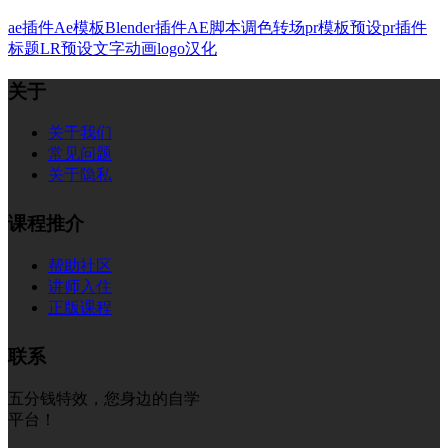
ae插件
Ae模板
Blender插件
AE脚本
调色
转场
pr模板
预设
pr插件
标题
LR预设
文字
动画
logo
汉化
关于
关于我们
常见问题
关于隐私
课程推介
帮助社区
讲师入住
正版课程
联系
五分钱特效，您身边的自学
平台！