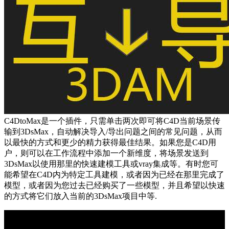
C4DtoMax是一个插件，只需单击两次即可将C4D当前场景传
输到3DsMax，自动解决导入/导出问题之间的常见问题，从而
以最快的方式和更少的精力获得最佳结果。如果您是C4D用
户，则可以在工作流程中添加一个新维度，将场景发送到
3DsMax以使用那里的快速建模工具或vray集成等。有时您可
能希望在C4D内为特定工具建模，或者因为已经在那里完成了
模型，或者因为您过去已经购买了一些模型，并且希望以快速
的方式将它们放入当前的3DsMax项目中等.