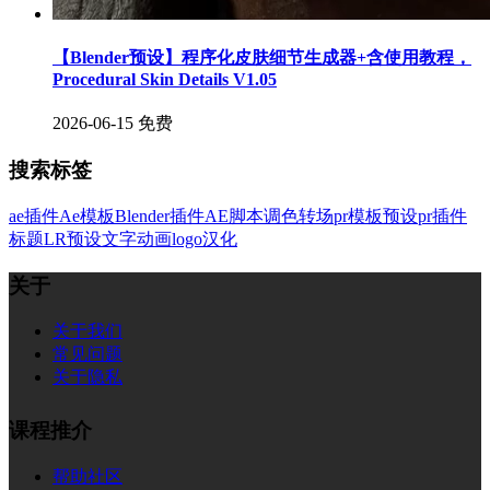
【Blender预设】程序化皮肤细节生成器+含使用教程，
Procedural Skin Details V1.05
2026-06-15
免费
搜索标签
ae插件
Ae模板
Blender插件
AE脚本
调色
转场
pr模板
预设
pr插件
标题
LR预设
文字
动画
logo
汉化
关于
关于我们
常见问题
关于隐私
课程推介
帮助社区