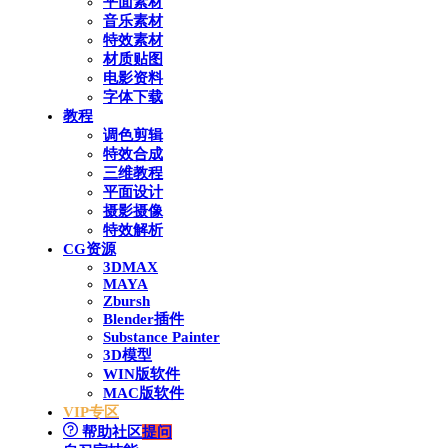
平面素材
音乐素材
特效素材
材质贴图
电影资料
字体下载
教程
调色剪辑
特效合成
三维教程
平面设计
摄影摄像
特效解析
CG资源
3DMAX
MAYA
Zbursh
Blender插件
Substance Painter
3D模型
WIN版软件
MAC版软件
VIP专区
帮助社区
提问