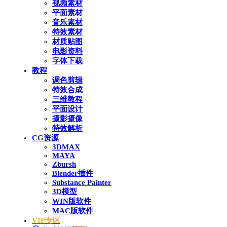
视频素材
平面素材
音乐素材
特效素材
材质贴图
电影资料
字体下载
教程
调色剪辑
特效合成
三维教程
平面设计
摄影摄像
特效解析
CG资源
3DMAX
MAYA
Zbursh
Blender插件
Substance Painter
3D模型
WIN版软件
MAC版软件
VIP专区