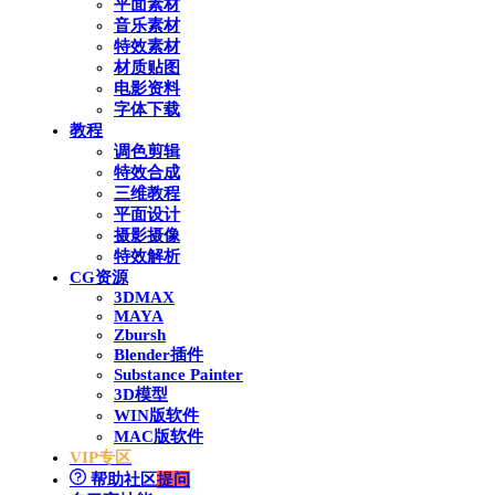
平面素材
音乐素材
特效素材
材质贴图
电影资料
字体下载
教程
调色剪辑
特效合成
三维教程
平面设计
摄影摄像
特效解析
CG资源
3DMAX
MAYA
Zbursh
Blender插件
Substance Painter
3D模型
WIN版软件
MAC版软件
VIP专区
帮助社区
提问