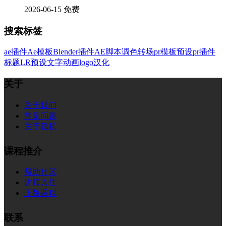
2026-06-15
免费
搜索标签
ae插件
Ae模板
Blender插件
AE脚本
调色
转场
pr模板
预设
pr插件
标题
LR预设
文字
动画
logo
汉化
关于
关于我们
常见问题
关于隐私
课程推介
帮助社区
讲师入住
正版课程
联系