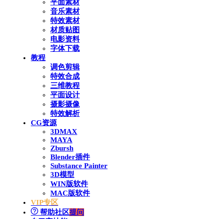
平面素材
音乐素材
特效素材
材质贴图
电影资料
字体下载
教程
调色剪辑
特效合成
三维教程
平面设计
摄影摄像
特效解析
CG资源
3DMAX
MAYA
Zbursh
Blender插件
Substance Painter
3D模型
WIN版软件
MAC版软件
VIP专区
帮助社区
提问