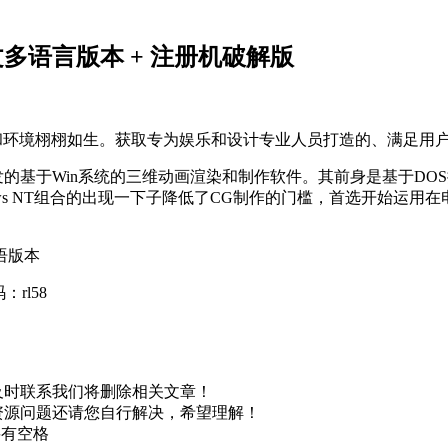
 中文/英文多语言版本 + 注册机破解版
让角色和环境栩栩如生。获取专为娱乐和设计专业人员打造的、满足
esk公司开发的基于Win系统的三维动画渲染和制作软件。其前身是基于DOS
 + Windows NT组合的出现一下子降低了CG制作的门槛，首选
语版本
：rl58
及时联系我们将删除相关文章！
资源问题还请您自行解决，希望理解！
不要有空格