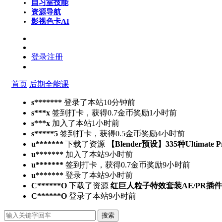
自习室
技能
资源导航
影视色卡
AI
登录
注册
首页
后期全能课
s*******
登录了本站
10分钟前
s***x
签到打卡，获得0.7金币奖励
1小时前
s***x
加入了本站
1小时前
s*****5
签到打卡，获得0.5金币奖励
4小时前
u*******
下载了资源
【Blender预设】335种Ultimate 
u*******
加入了本站
9小时前
u*******
签到打卡，获得0.7金币奖励
9小时前
u*******
登录了本站
9小时前
C******O
下载了资源
红巨人粒子特效套装AE/PR插件v2023.4.
C******O
登录了本站
9小时前
搜索