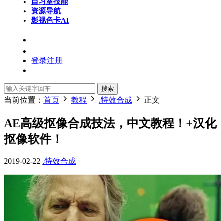
自习室
技能
资源导航
影视色卡
AI
登录
注册
搜索
当前位置：
首页
教程
.特效合成
正文
AE高级抠像合成技法，中文教程！+汉化
抠像软件！
2019-02-22
.特效合成