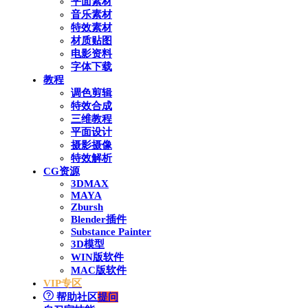
平面素材
音乐素材
特效素材
材质贴图
电影资料
字体下载
教程
调色剪辑
特效合成
三维教程
平面设计
摄影摄像
特效解析
CG资源
3DMAX
MAYA
Zbursh
Blender插件
Substance Painter
3D模型
WIN版软件
MAC版软件
VIP专区
帮助社区
提问