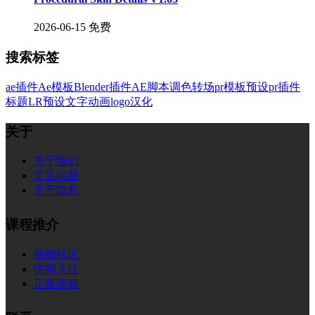
2026-06-15
免费
搜索标签
ae插件
Ae模板
Blender插件
AE脚本
调色
转场
pr模板
预设
pr插件
标题
LR预设
文字
动画
logo
汉化
关于
关于我们
常见问题
关于隐私
课程推介
帮助社区
讲师入住
正版课程