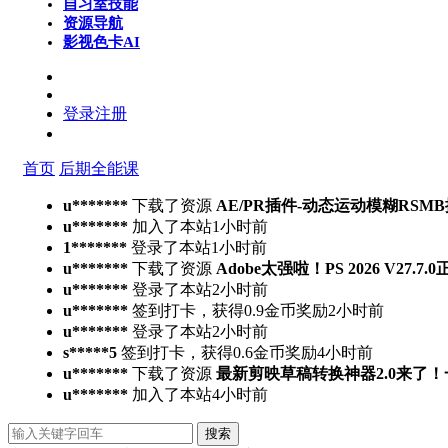
自习室
技能
资源导航
影视色卡
AI
登录
注册
首页
后期全能课
u*******
下载了资源
AE/PR插件-动态运动模糊RSMB插件 Ree
u*******
加入了本站
1小时前
1*******
登录了本站
1小时前
u*******
下载了资源
Adobe太强啦！PS 2026 V27.
u*******
登录了本站
2小时前
u*******
签到打卡，获得0.9金币奖励
2小时前
u*******
登录了本站
2小时前
s*****5
签到打卡，获得0.6金币奖励
4小时前
u*******
下载了资源
最新剪映草稿转换神器2.0来了
u*******
加入了本站
4小时前
搜索