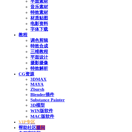
平面素材
音乐素材
特效素材
材质贴图
电影资料
字体下载
教程
调色剪辑
特效合成
三维教程
平面设计
摄影摄像
特效解析
CG资源
3DMAX
MAYA
Zbursh
Blender插件
Substance Painter
3D模型
WIN版软件
MAC版软件
VIP专区
帮助社区
提问