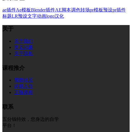
ae插件
Ae模板
Blender插件
AE脚本
调色
转场
pr模板
预设
pr插件
标题
LR预设
文字
动画
logo
汉化
关于
关于我们
常见问题
关于隐私
课程推介
帮助社区
讲师入住
正版课程
联系
五分钱特效，您身边的自学
平台！