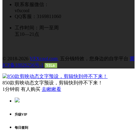
联系客服微信：
vfxcool
QQ客服：3169811060
工作时间：周一至周
五10—21点
© 2018-2026
VFXcool.com
五分钱特效，您身边的自学平台
冀
ICP备18026256号-1
51La
850款剪映动态文字预设，剪辑快到停不下来！
1分钟前 有人购买
去瞅瞅看
升级VIP
每日签到