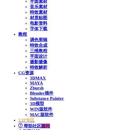
平面素材
音乐素材
特效素材
材质贴图
电影资料
字体下载
教程
调色剪辑
特效合成
三维教程
平面设计
摄影摄像
特效解析
CG资源
3DMAX
MAYA
Zbursh
Blender插件
Substance Painter
3D模型
WIN版软件
MAC版软件
VIP专区
帮助社区
提问