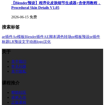
【Blender预设】程序化皮肤细节生成器+含使用教程，
Procedural Skin Details V1.05
2026-06-15
免费
搜索标签
ae插件
Ae模板
Blender插件
AE脚本
调色
转场
pr模板
预设
pr插件
标题
LR预设
文字
动画
logo
汉化
关于
关于我们
常见问题
关于隐私
课程推介
帮助社区
讲师入住
正版课程