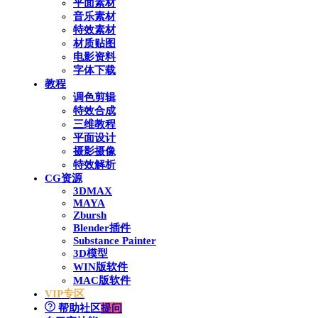
平面素材
音乐素材
特效素材
材质贴图
电影资料
字体下载
教程
调色剪辑
特效合成
三维教程
平面设计
摄影摄像
特效解析
CG资源
3DMAX
MAYA
Zbursh
Blender插件
Substance Painter
3D模型
WIN版软件
MAC版软件
VIP专区
帮助社区
提问