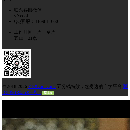
联系客服微信：
vfxcool
QQ客服：3169811060
工作时间：周一至周
五10—21点
© 2018-2026
VFXcool.com
五分钱特效，您身边的自学平台
冀
ICP备18026256号-1
51La