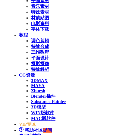
平面素材
音乐素材
特效素材
材质贴图
电影资料
字体下载
教程
调色剪辑
特效合成
三维教程
平面设计
摄影摄像
特效解析
CG资源
3DMAX
MAYA
Zbursh
Blender插件
Substance Painter
3D模型
WIN版软件
MAC版软件
VIP专区
帮助社区
提问