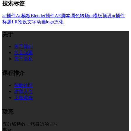
搜索标签
ae插件
Ae模板
Blender插件
AE脚本
调色
转场
pr模板
预设
pr插件
标题
LR预设
文字
动画
logo
汉化
关于
关于我们
常见问题
关于隐私
课程推介
帮助社区
讲师入住
正版课程
联系
五分钱特效，您身边的自学
平台！