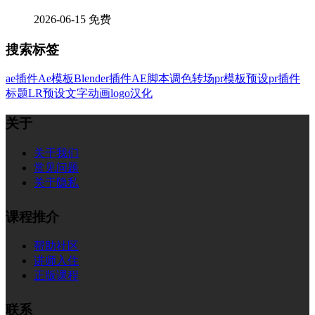
2026-06-15
免费
搜索标签
ae插件
Ae模板
Blender插件
AE脚本
调色
转场
pr模板
预设
pr插件
标题
LR预设
文字
动画
logo
汉化
关于
关于我们
常见问题
关于隐私
课程推介
帮助社区
讲师入住
正版课程
联系