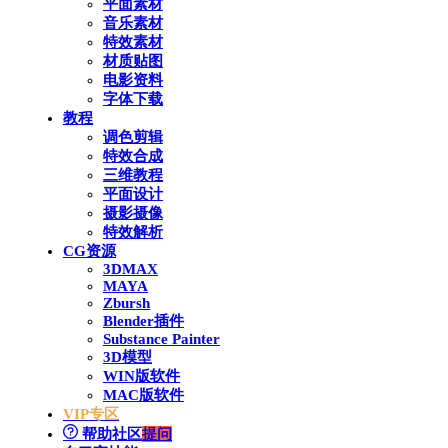
平面素材
音乐素材
特效素材
材质贴图
电影资料
字体下载
教程
调色剪辑
特效合成
三维教程
平面设计
摄影摄像
特效解析
CG资源
3DMAX
MAYA
Zbursh
Blender插件
Substance Painter
3D模型
WIN版软件
MAC版软件
VIP专区
帮助社区
提问