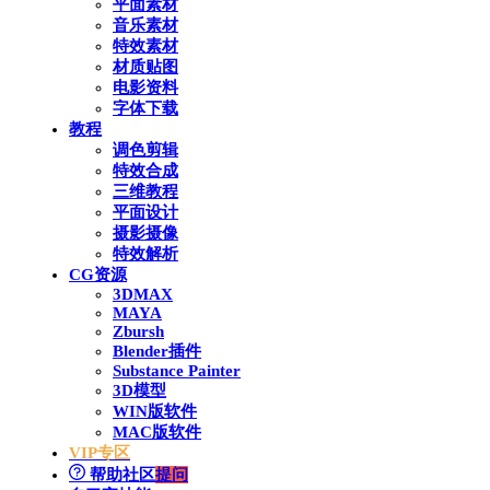
平面素材
音乐素材
特效素材
材质贴图
电影资料
字体下载
教程
调色剪辑
特效合成
三维教程
平面设计
摄影摄像
特效解析
CG资源
3DMAX
MAYA
Zbursh
Blender插件
Substance Painter
3D模型
WIN版软件
MAC版软件
VIP专区
帮助社区
提问