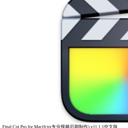
Final Cut Pro for Mac(fcpx专业视频后期制作) v11.1.1中文版