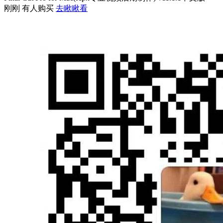
刚刚 有人购买
去瞅瞅看