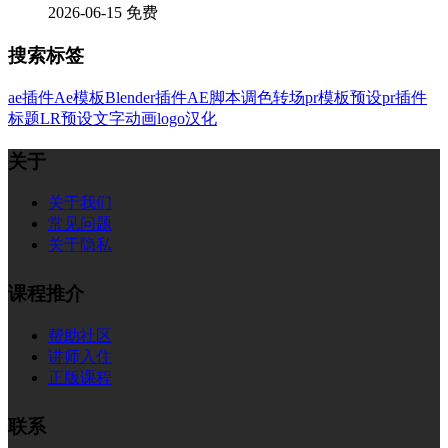
2026-06-15
免费
搜索标签
ae插件
Ae模板
Blender插件
AE脚本
调色
转场
pr模板
预设
pr插件
标题
LR预设
文字
动画
logo
汉化
关于
关于我们
常见问题
关于隐私
课程推介
帮助社区
讲师入住
正版课程
联系