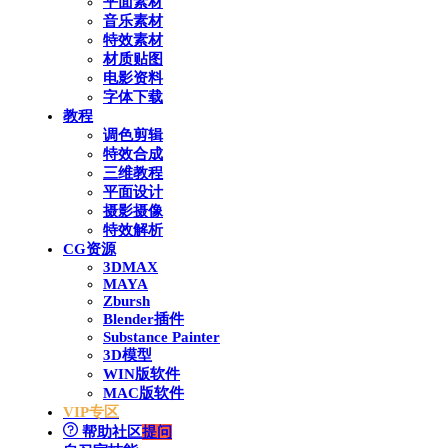
平面素材
音乐素材
特效素材
材质贴图
电影资料
字体下载
教程
调色剪辑
特效合成
三维教程
平面设计
摄影摄像
特效解析
CG资源
3DMAX
MAYA
Zbursh
Blender插件
Substance Painter
3D模型
WIN版软件
MAC版软件
VIP专区
帮助社区
提问