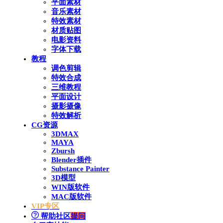
平面素材
音乐素材
特效素材
材质贴图
电影资料
字体下载
教程
调色剪辑
特效合成
三维教程
平面设计
摄影摄像
特效解析
CG资源
3DMAX
MAYA
Zbursh
Blender插件
Substance Painter
3D模型
WIN版软件
MAC版软件
VIP专区
帮助社区
提问