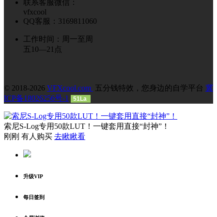
联系客服微信：
vfxcool
QQ客服：3169811060
工作时间：周一至周
五10—21点
© 2018-2026
VFXcool.com
五分钱特效，您身边的自学平台
冀
ICP备18026256号-1
51La
索尼S-Log专用50款LUT！一键套用直接“封神”！
刚刚 有人购买
去瞅瞅看
升级VIP
每日签到