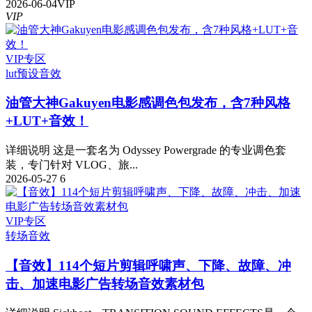
2026-06-04
VIP
VIP
VIP专区
lut预设
音效
油管大神Gakuyen电影感调色包发布，含7种风格
+LUT+音效！
详细说明 这是一套名为 Odyssey Powergrade 的专业调色套
装，专门针对 VLOG、旅...
2026-05-27
6
VIP专区
转场音效
【音效】114个短片剪辑呼啸声、下降、故障、冲
击、加速电影广告转场音效素材包