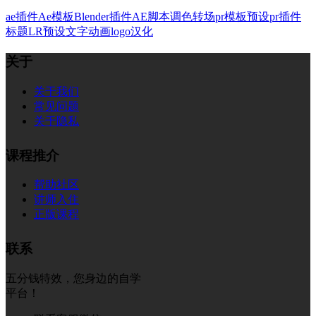
ae插件
Ae模板
Blender插件
AE脚本
调色
转场
pr模板
预设
pr插件
标题
LR预设
文字
动画
logo
汉化
关于
关于我们
常见问题
关于隐私
课程推介
帮助社区
讲师入住
正版课程
联系
五分钱特效，您身边的自学
平台！