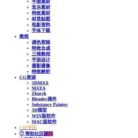
平面素材
音乐素材
特效素材
材质贴图
电影资料
字体下载
教程
调色剪辑
特效合成
三维教程
平面设计
摄影摄像
特效解析
CG资源
3DMAX
MAYA
Zbursh
Blender插件
Substance Painter
3D模型
WIN版软件
MAC版软件
VIP专区
帮助社区
提问