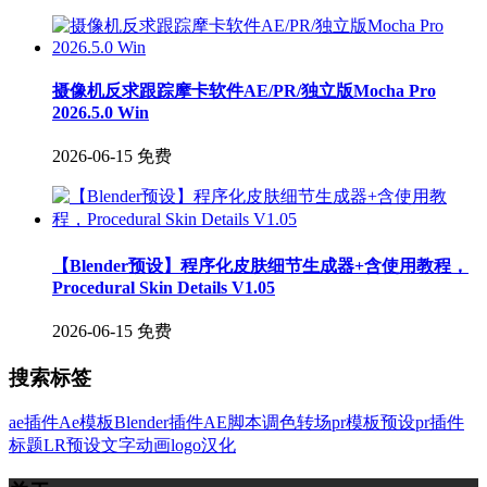
摄像机反求跟踪摩卡软件AE/PR/独立版Mocha Pro
2026.5.0 Win
2026-06-15
免费
【Blender预设】程序化皮肤细节生成器+含使用教程，
Procedural Skin Details V1.05
2026-06-15
免费
搜索标签
ae插件
Ae模板
Blender插件
AE脚本
调色
转场
pr模板
预设
pr插件
标题
LR预设
文字
动画
logo
汉化