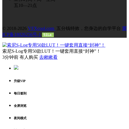
五10—21点
© 2018-2026
VFXcool.com
五分钱特效，您身边的自学平台
冀
ICP备18026256号-1
51La
索尼S-Log专用50款LUT！一键套用直接“封神”！
3分钟前 有人购买
去瞅瞅看
升级VIP
每日签到
全屏浏览
夜间模式