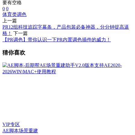
要有空格
0
0
体育类
调色
上一篇
PR12组科技追踪字幕条，产品包装必备神器，分分钟提高逼
格！
下一篇
【PR调色】带你认识一下PR内置调色插件的威力！
猜你喜欢
VIP专区
AE脚本
场景重建