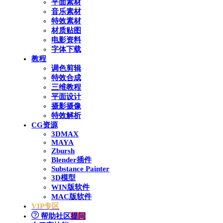
平面素材
音乐素材
特效素材
材质贴图
电影资料
字体下载
教程
调色剪辑
特效合成
三维教程
平面设计
摄影摄像
特效解析
CG资源
3DMAX
MAYA
Zbursh
Blender插件
Substance Painter
3D模型
WIN版软件
MAC版软件
VIP专区
帮助社区
提问